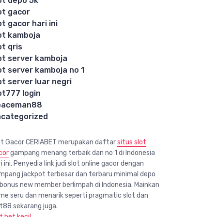
ot depo 5k
ot gacor
ot gacor hari ini
ot kamboja
ot qris
ot server kamboja
ot server kamboja no 1
ot server luar negri
ot777 login
paceman88
categorized
ot Gacor CERIABET merupakan daftar
situs slot
cor
gampang menang terbaik dan no 1 di Indonesia
i ini. Penyedia link judi slot online gacor dengan
mpang jackpot terbesar dan terbaru minimal depo
 bonus new member berlimpah di Indonesia. Mainkan
me seru dan menarik seperti pragmatic slot dan
ot88 sekarang juga.
t bet kecil