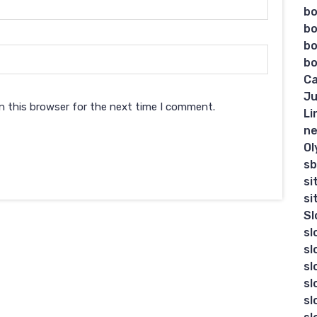
b
bo
bo
bo
Ca
Ju
n this browser for the next time I comment.
Li
n
Ol
sb
si
si
Sl
sl
sl
sl
sl
sl