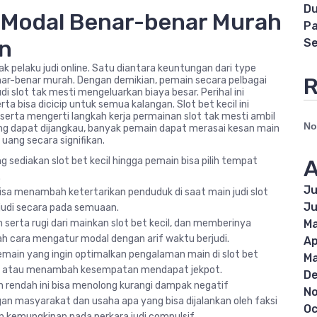
Du
n Modal Benar-benar Murah
Pa
in
Se
ak pelaku judi online. Satu diantara keuntungan dari type
R
enar-benar murah. Dengan demikian, pemain secara pelbagai
 slot tak mesti mengeluarkan biaya besar. Perihal ini
rta bisa dicicip untuk semua kalangan. Slot bet kecil ini
erta mengerti langkah kerja permainan slot tak mesti ambil
No
yang dapat dijangkau, banyak pemain dapat merasai kesan main
uang secara signifikan.
A
g sediakan slot bet kecil hingga pemain bisa pilih tempat
.
Ju
bisa menambah ketertarikan penduduk di saat main judi slot
Ju
 judi secara pada semuaan.
Ma
serta rugi dari mainkan slot bet kecil, dan memberinya
 cara mengatur modal dengan arif waktu berjudi.
Ap
pemain yang ingin optimalkan pengalaman main di slot bet
Ma
ing atau menambah kesempatan mendapat jekpot.
D
n rendah ini bisa menolong kurangi dampak negatif
N
an masyarakat dan usaha apa yang bisa dijalankan oleh faksi
Oc
 kemungkinan pada perkara judi compulsif.