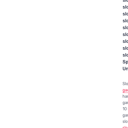
sl
sl
sl
sl
sl
sl
sl
sl
sl
S
Un
Sl
ga
har
ga
10
ga
sl
slo