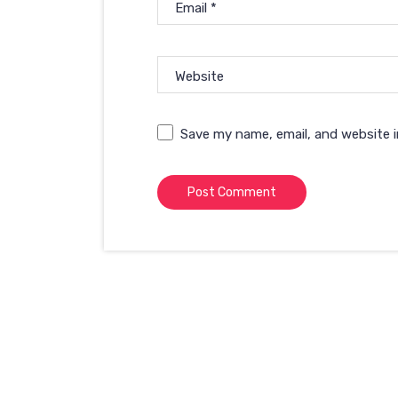
Email
*
Website
Save my name, email, and website i