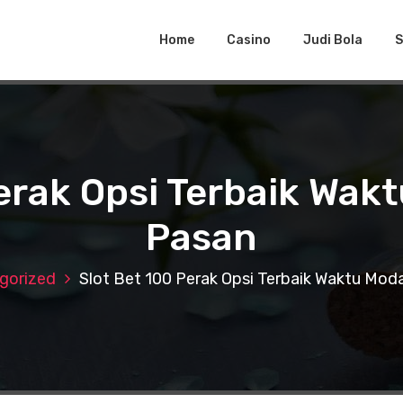
Home
Casino
Judi Bola
S
erak Opsi Terbaik Wak
Pasan
gorized
Slot Bet 100 Perak Opsi Terbaik Waktu Mod