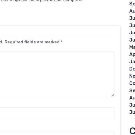
S
Au
Ju
Ju
Ju
Ju
d.
Required fields are marked
*
Ma
Ap
Ja
D
N
Oc
S
Au
Ju
Ju
C