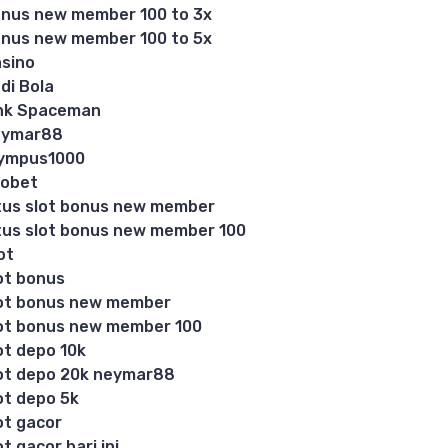
nus new member 100 to 3x
nus new member 100 to 5x
sino
di Bola
nk Spaceman
eymar88
ympus1000
obet
tus slot bonus new member
tus slot bonus new member 100
ot
ot bonus
ot bonus new member
ot bonus new member 100
ot depo 10k
ot depo 20k neymar88
ot depo 5k
ot gacor
ot gacor hari ini