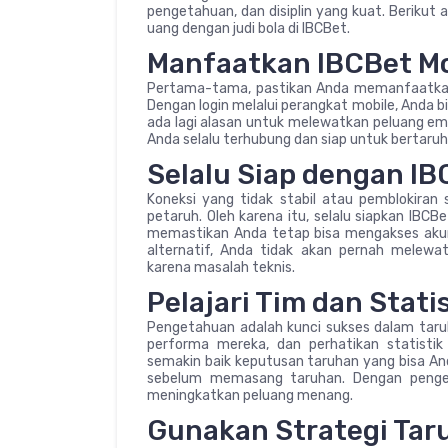
pengetahuan, dan disiplin yang kuat. Berikut 
uang dengan judi bola di IBCBet.
Manfaatkan IBCBet Mo
Pertama-tama, pastikan Anda memanfaatkan 
Dengan login melalui perangkat mobile, Anda 
ada lagi alasan untuk melewatkan peluang em
Anda selalu terhubung dan siap untuk bertaru
Selalu Siap dengan IB
Koneksi yang tidak stabil atau pemblokiran
petaruh. Oleh karena itu, selalu siapkan IBCBe
memastikan Anda tetap bisa mengakses aku
alternatif, Anda tidak akan pernah mele
karena masalah teknis.
Pelajari Tim dan Stati
Pengetahuan adalah kunci sukses dalam taruha
performa mereka, dan perhatikan statistik
semakin baik keputusan taruhan yang bisa A
sebelum memasang taruhan. Dengan penget
meningkatkan peluang menang.
Gunakan Strategi Taru