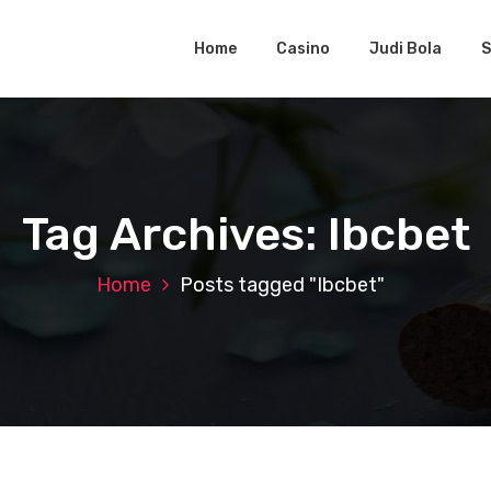
Home
Casino
Judi Bola
S
Tag Archives: Ibcbet
Home
Posts tagged "Ibcbet"