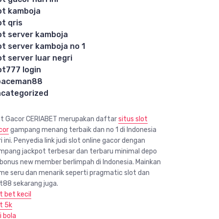
ot kamboja
ot qris
ot server kamboja
ot server kamboja no 1
ot server luar negri
ot777 login
paceman88
categorized
ot Gacor CERIABET merupakan daftar
situs slot
cor
gampang menang terbaik dan no 1 di Indonesia
i ini. Penyedia link judi slot online gacor dengan
mpang jackpot terbesar dan terbaru minimal depo
 bonus new member berlimpah di Indonesia. Mainkan
me seru dan menarik seperti pragmatic slot dan
ot88 sekarang juga.
t bet kecil
t 5k
i bola