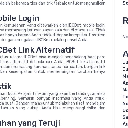
Se
adalah beberapa tips dan trik terbaik untuk menghasilkan
bile Login
R
kemudahan yang ditawarkan oleh IBCBet mobile login.
bisa memasang taruhan kapan saja dan di mana saja. Tidak
as hanya karena Anda tidak di depan komputer. Pastikan
No
h dengan mengakses IBCBet melalui ponsel Anda.
CBet Link Alternatif
A
 situs utama IBCBet bisa menjadi penghalang bagi para
t link alternatif di bookmark Anda. IBCBet link alternatif
Ju
n dan memasang taruhan tanpa hambatan. Dengan link
Ju
watkan kesempatan untuk memenangkan taruhan hanya
Ma
Ap
stik
Ma
n bola. Pelajari tim-tim yang akan bertanding, analisis
D
 penting. Semakin banyak informasi yang Anda miliki,
N
nda buat. Jangan malas untuk melakukan riset mendalam
ahuan yang cukup, Anda bisa mengurangi risiko dan
Oc
S
han yang Teruji
Au