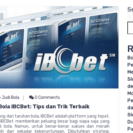
S
R
Bo
Pe
M
Sl
de
Mo
Judi Bola
0 Comments
Pe
ola IBCBet: Tips dan Trik Terbaik
da
Sl
ng dari taruhan bola, IBCBet adalah platform yang tepat.
 IBCBet memberikan peluang besar bagi siapa saja yang
Du
di bola. Namun, untuk benar-benar sukses dan meraih
Pa
h dari sekadar keberuntungan. Dibutuhkan strategi,