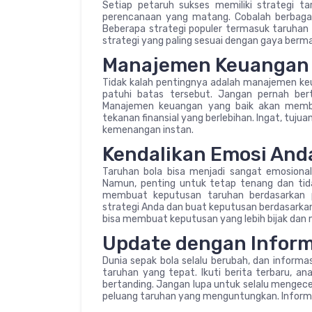
Setiap petaruh sukses memiliki strategi t
perencanaan yang matang. Cobalah berbagai
Beberapa strategi populer termasuk taruhan g
strategi yang paling sesuai dengan gaya berma
Manajemen Keuangan 
Tidak kalah pentingnya adalah manajemen ke
patuhi batas tersebut. Jangan pernah ber
Manajemen keuangan yang baik akan memb
tekanan finansial yang berlebihan. Ingat, tuj
kemenangan instan.
Kendalikan Emosi And
Taruhan bola bisa menjadi sangat emosiona
Namun, penting untuk tetap tenang dan ti
membuat keputusan taruhan berdasarkan p
strategi Anda dan buat keputusan berdasarkan 
bisa membuat keputusan yang lebih bijak dan 
Update dengan Inform
Dunia sepak bola selalu berubah, dan inform
taruhan yang tepat. Ikuti berita terbaru, an
bertanding. Jangan lupa untuk selalu mengece
peluang taruhan yang menguntungkan. Informa